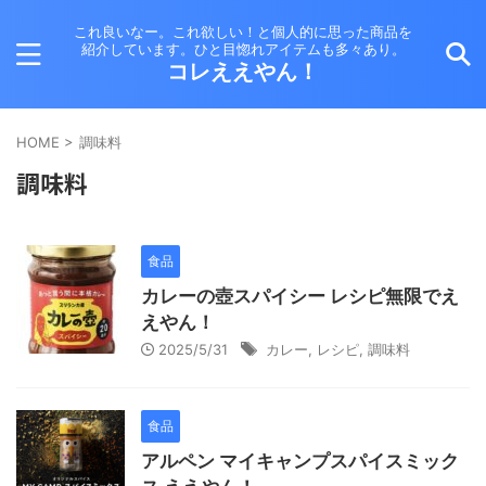
これ良いなー。これ欲しい！と個人的に思った商品を
紹介しています。ひと目惚れアイテムも多々あり。
コレええやん！
HOME
>
調味料
調味料
食品
カレーの壺スパイシー レシピ無限でえ
えやん！
2025/5/31
カレー
,
レシピ
,
調味料
食品
アルペン マイキャンプスパイスミック