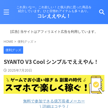
これ良いなー。これ欲しい！と個人的に思った商品を
紹介しています。ひと目惚れアイテムも多々あり。
コレええやん！
[広告] 当サイトはアフィリエイト広告を利用しています。
HOME
>
便利グッズ
>
便利グッズ
SYANTO V3 Cool シンプルでええやん！
2025年7月20日
無料で参加できる億万長者メーカー
\ 詳細はコチラ /